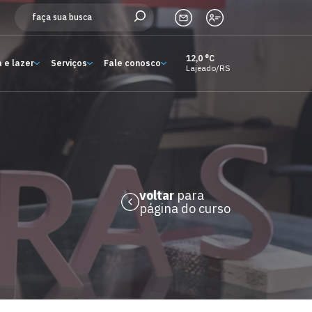
12,0 °C
 e lazer
Serviços
Fale conosco
Lajeado/RS
Estude aqui
Ensino
A Univates
Pesquisa e Inovação
voltar
para
página do curso
Extensão
Cultura e lazer
Serviços