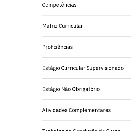
Competências
Matriz Curricular
Proficiências
Estágio Curricular Supervisionado
Estágio Não Obrigatório
Escolha a vaga que você
Atividades Complementares
quer concorrer: