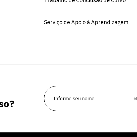
Trabalho de Conclusão de Curso
Serviço de Apoio à Aprendizagem
vagas para início de curso
vagas a partir do 2º ano de curso
e
so?