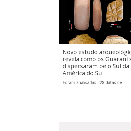
Novo estudo arqueológi
revela como os Guarani 
dispersaram pelo Sul da
América do Sul
Foram analisadas 228 datas de
Novo estudo arqueológico revela co
radiocarbono e 85 de
pelo Sul da América do Sul
termoluminescência, permitindo um
refinamento da cronologia da expa