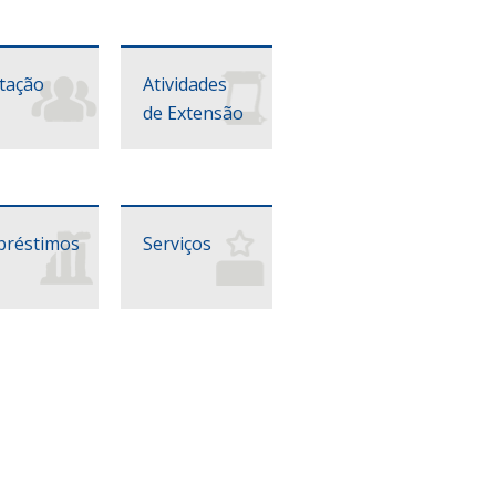
itação
Atividades
de Extensão
réstimos
Serviços