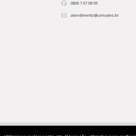
0800 7 07 08 09
atendimento@univates.br
AFILIADA:
Instituição de 