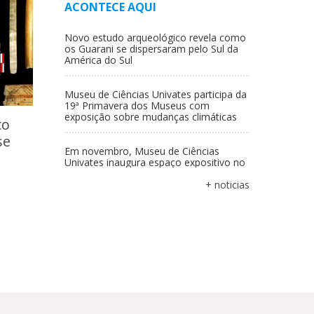
ACONTECE AQUI
Novo estudo arqueológico revela como
os Guarani se dispersaram pelo Sul da
América do Sul
Museu de Ciências Univates participa da
19ª Primavera dos Museus com
exposição sobre mudanças climáticas
co
se
Em novembro, Museu de Ciências
Univates inaugura espaço expositivo no
Centro Cultural com nova exposição
+ noticias
mo os Guarani se dispersaram
Franscinella riograndensis: nova
interpretação revela planta de 296
milhões de anos da Bacia do Paraná
nsão
com esporos preservados
Univates leva exposição à Semana do
Meio Ambiente de São Sebastião do Caí