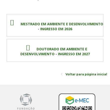
Cursos de Idiomas
Diplomados
Univates & Você - Comunidade
Escolas
Residências Médicas
Trabalhe Conosco
Orquestra Gustavo Adolfo Univates
MESTRADO EM AMBIENTE E DESENVOLVIMENTO
- INGRESSO EM 2026
DOUTORADO EM AMBIENTE E
DESENVOLVIMENTO - INGRESSO EM 2027
Voltar para página inicial