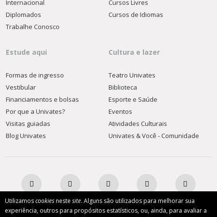
Internacional
Cursos Livres
Diplomados
Cursos de Idiomas
Trabalhe Conosco
Estude aqui
Cultura e lazer
Formas de ingresso
Teatro Univates
Vestibular
Biblioteca
Financiamentos e bolsas
Esporte e Saúde
Por que a Univates?
Eventos
Visitas guiadas
Atividades Culturais
Blog Univates
Univates & Você - Comunidade
Utilizamos
cookies
neste
site
. Alguns são utilizados para melhorar sua
experiência, outros para propósitos estatísticos, ou, ainda, para avaliar a