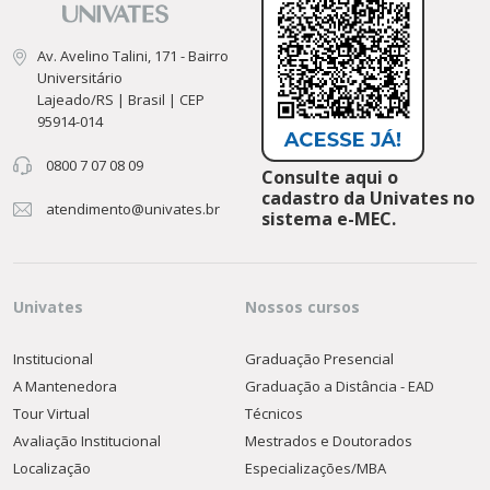
Av. Avelino Talini, 171 - Bairro
Universitário
Lajeado/RS | Brasil | CEP
95914-014
0800 7 07 08 09
Consulte aqui o
cadastro da Univates no
atendimento@univates.br
sistema e-MEC.
Univates
Nossos cursos
Institucional
Graduação Presencial
A Mantenedora
Graduação a Distância - EAD
Tour Virtual
Técnicos
Avaliação Institucional
Mestrados e Doutorados
Localização
Especializações/MBA