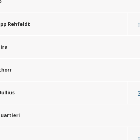
o
epp Rehfeldt
ira
chorr
ullius
Quartieri