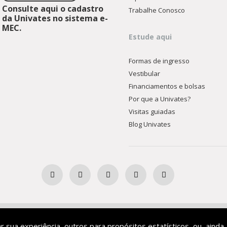
Consulte aqui o cadastro
Trabalhe Conosco
da Univates no sistema e-
MEC.
Estude aqui
Formas de ingresso
Vestibular
Financiamentos e bolsas
Por que a Univates?
Visitas guiadas
Blog Univates
Ensino Superior Comunitária
ar sua experiência, outros para propósitos estatísticos, ou, ainda,