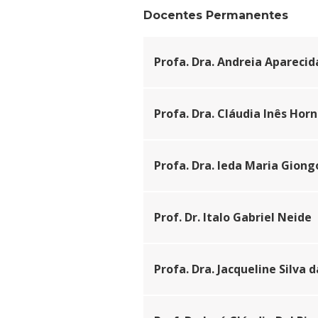
Cursos de Idiomas
Diplomados
Univates & Você - Com
Escolas
Docentes Permanentes
Residências Médicas
Trabalhe Conosco
Orquestra Gustavo Ado
Profa. Dra. Andreia Apareci
Profa. Dra. Cláudia Inês Horn
Profa. Dra. Ieda Maria Giong
Prof. Dr. Italo Gabriel Neide
Profa. Dra. Jacqueline Silva d