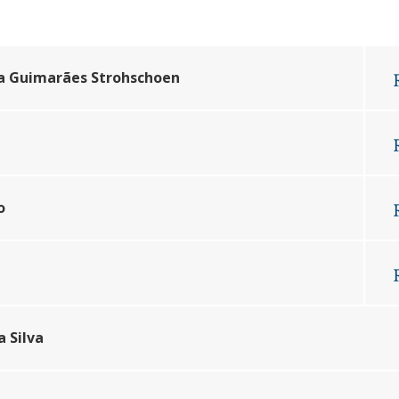
unidade
lfo Univates
da Guimarães Strohschoen
o
a Silva