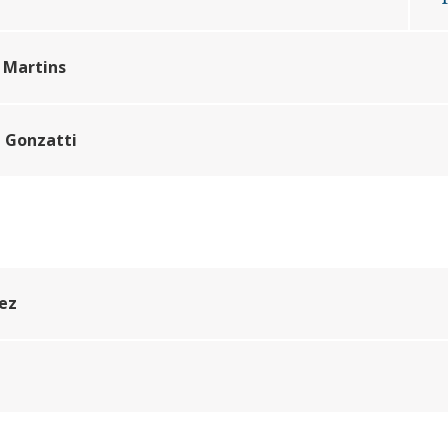
 Martins
i Gonzatti
rez