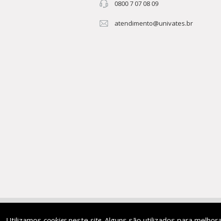
0800 7 07 08 09
atendimento@univates.br
AFILIADA:
Instituição de 
Utilizamos
cookies
neste
site
. Alguns são utilizados para melhor