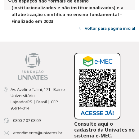
empreendedor - Finalizado em 2023
Os espaços não formais de ensino
(institucionalizados e não institucionalizados) e a
alfabetização científica no ensino fundamental -
Finalizado em 2023
Voltar para página inicial
Av. Avelino Talini, 171 - Bairro
Universitário
Lajeado/RS | Brasil | CEP
95914-014
0800 7 07 08 09
Consulte aqui o
cadastro da Univates no
atendimento@univates.br
sistema e-MEC.