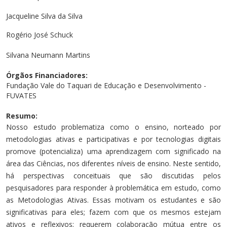
Cursos de Idiomas
Diplomados
Univates & Você - Comunidade
Escolas
Jacqueline Silva da Silva
Residências Médicas
Trabalhe Conosco
Orquestra Gustavo Adolfo Univates
Rogério José Schuck
Silvana Neumann Martins
Órgãos Financiadores:
Fundação Vale do Taquari de Educação e Desenvolvimento -
FUVATES
Resumo:
Nosso estudo problematiza como o ensino, norteado por
metodologias ativas e participativas e por tecnologias digitais
promove (potencializa) uma aprendizagem com significado na
área das Ciências, nos diferentes níveis de ensino. Neste sentido,
há perspectivas conceituais que são discutidas pelos
pesquisadores para responder à problemática em estudo, como
as Metodologias Ativas. Essas motivam os estudantes e são
significativas para eles; fazem com que os mesmos estejam
ativos e reflexivos; requerem colaboração mútua entre os