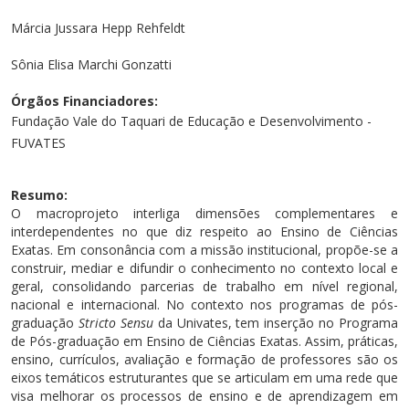
Cursos de Idiomas
Diplomados
Univates & Você - Comunidade
Escolas
Márcia Jussara Hepp Rehfeldt
Residências Médicas
Trabalhe Conosco
Orquestra Gustavo Adolfo Univates
Sônia Elisa Marchi Gonzatti
Órgãos Financiadores:
Fundação Vale do Taquari de Educação e Desenvolvimento -
FUVATES
Resumo:
O macroprojeto interliga dimensões complementares e
interdependentes no que diz respeito ao Ensino de Ciências
Exatas. Em consonância com a missão institucional, propõe-se a
construir, mediar e difundir o conhecimento no contexto local e
geral, consolidando parcerias de trabalho em nível regional,
nacional e internacional. No contexto nos programas de pós-
graduação
Stricto Sensu
da Univates, tem inserção no Programa
de Pós-graduação em Ensino de Ciências Exatas. Assim, práticas,
ensino, currículos, avaliação e formação de professores são os
eixos temáticos estruturantes que se articulam em uma rede que
visa melhorar os processos de ensino e de aprendizagem em