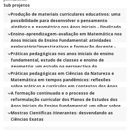
Sub projetos
Produção de materiais curriculares educativos: uma
possibilidade para desenvolver o pensamento
algébrico e geométrico nos Anos Iniciais - Finalizado
em 2021
Ensino-aprendizagem-avaliação em Matemática nos
Anos Iniciais do Ensino Fundamental: atividades
exploratório?investigativas e formação docente -
Finalizado em 2023
Práticas pedagógicas nos anos iniciais do ensino
fundamental, estudo de classes e ensino de
geometria: um estudo na perspectiva da
etnomatemática - Finalizado em 2023
Práticas pedagógicas em Ciências da Natureza e
Matemática em tempos pandêmicos: reflexões
sobre práticas e currículos em contextos dos Anos
Iniciais e da formação inicial de professores -
A formação continuada e o processo de
Finalizado em 2023
reformulação curricular dos Planos de Estudos dos
Anos Iniciais do Ensino Fundamental: um olhar sobre
Ciências da Natureza e matemática - Finalizado em
Mostras Científicas itinerantes: desvendando as
2022
Ciências Exatas