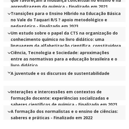
que favoreçam a mudança conceitual no ensino e na
aprendizagem da química - Finalizado em 2021
Transições para o Ensino Híbrido na Educação Básica
no Vale do Taquari R/S ? apoio metodológico e
pedagógico - Finalizado em 2023
Um estudo sobre o papel da CTS na organização do
conhecimento químico no livro didático: uma
linguagem da alfabetização científica, constituidora
de mudanças no Novo Ensino Médio no RS
Ciência, Tecnologia e Sociedade: aproximações
entre as normativas para a educação brasileira e o
livro didático
A juventude e os discursos de sustentabilidade
Interações e intercessões em contextos de
formação docente: experiências socializadas e
saberes científicos de química - Finalizado em 2023
A formação dos normalistas e o ensino de ciências:
saberes e práticas - Finalizado em 2022