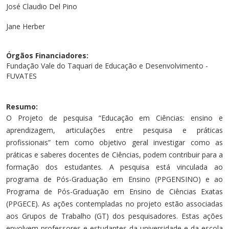
Cursos de Idiomas
Diplomados
Univates & Você - Comunidade
Escolas
José Claudio Del Pino
Residências Médicas
Trabalhe Conosco
Orquestra Gustavo Adolfo Univates
Jane Herber
Órgãos Financiadores:
Fundação Vale do Taquari de Educação e Desenvolvimento -
FUVATES
Resumo:
O Projeto de pesquisa “Educação em Ciências: ensino e
aprendizagem, articulações entre pesquisa e práticas
profissionais” tem como objetivo geral investigar como as
práticas e saberes docentes de Ciências, podem contribuir para a
formação dos estudantes. A pesquisa está vinculada ao
programa de Pós-Graduação em Ensino (PPGENSINO) e ao
Programa de Pós-Graduação em Ensino de Ciências Exatas
(PPGECE). As ações contempladas no projeto estão associadas
aos Grupos de Trabalho (GT) dos pesquisadores. Estas ações
envolvem professores e estudantes da universidade e da escola