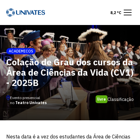
8,2 °C
ACADEMICOS
Colação de Grau dos cursos da
Área de Ciências da Vida (CV1)
- 2025B
Evento presencial
Classificação
livre
no
Teatro Univates
Nesta data é a vez dos estudantes da Área de Ciências