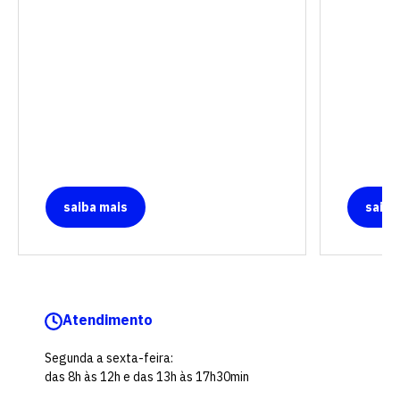
saiba mais
saiba
Atendimento
Segunda a sexta-feira:
das 8h às 12h e das 13h às 17h30min