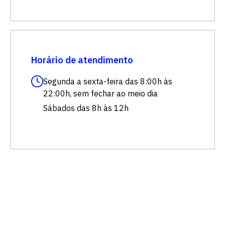
Escolha a vaga que você
Horário de atendimento
quer concorrer:
Segunda a sexta-feira das 8:00h às
22:00h, sem fechar ao meio dia
vagas para início de curso
Sábados das 8h às 12h
vagas a partir do 2º ano de curso