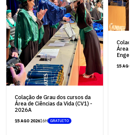
vagas a partir do 2º ano de curso
Colaçã
Área de
Engenh
15 AGO 
Colação de Grau dos cursos da
Área de Ciências da Vida (CV1) -
2026A
15 AGO 2026
16H
GRATUITO