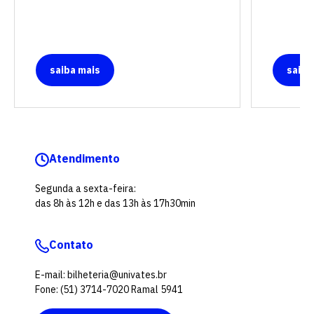
saiba mais
saiba
Atendimento
Segunda a sexta-feira:
das 8h às 12h e das 13h às 17h30min
Contato
E-mail: bilheteria@univates.br
Fone: (51) 3714-7020 Ramal 5941