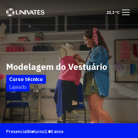
22,2 °C
Modelagem do Vestuário
Curso técnico
Lajeado
Presencial
Noturno
2.00 anos