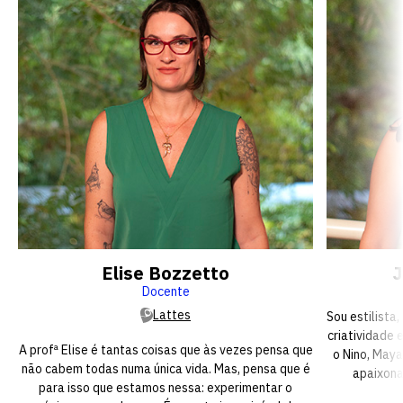
Elise Bozzetto
J
Docente
Lattes
Sou estilista
criatividade 
A profª Elise é tantas coisas que às vezes pensa que
o Nino, Maya
não cabem todas numa única vida. Mas, pensa que é
apaixona
para isso que estamos nessa: experimentar o