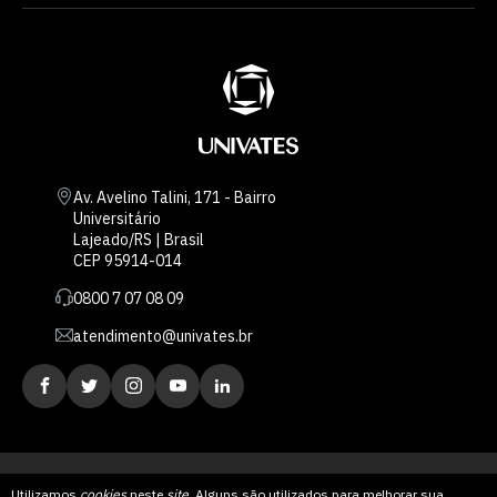
Av. Avelino Talini, 171 - Bairro
Universitário
Lajeado/RS | Brasil
CEP 95914-014
0800 7 07 08 09
atendimento@univates.br
Utilizamos
cookies
neste
site
. Alguns são utilizados para melhorar sua