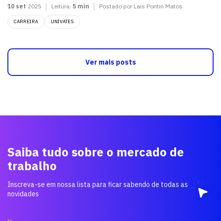
10 set
2025
Leitura:
5 min
Postado por Lais Pontin Matos
CARREIRA
UNIVATES
Ver mais posts
Saiba tudo sobre o mercado de
trabalho
Inscreva-se em nossa lista para ficar sabendo de todas as
novidades