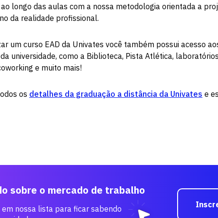
ao longo das aulas com a nossa metodologia orientada a proj
o da realidade profissional.
izar um curso EAD da Univates você também possui acesso aos
 da universidade, como a Biblioteca, Pista Atlética, laboratório
coworking e muito mais!
todos os
detalhes da graduação a distância da Univates
e es
do sobre o mercado de trabalho
Inscr
 em nossa lista para ficar sabendo