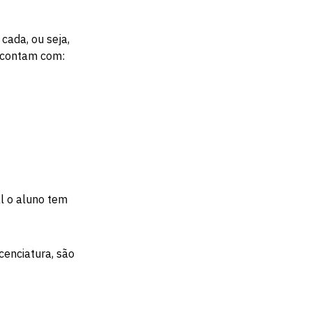
cada, ou seja,
e contam com:
al o aluno tem
cenciatura, são