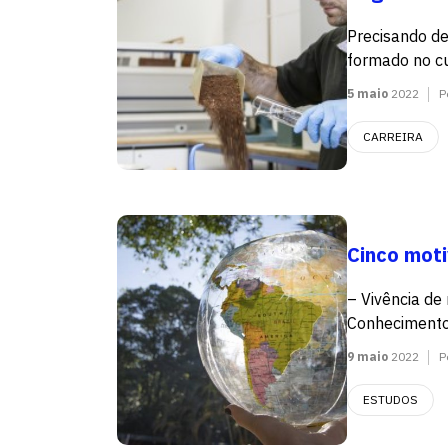
Precisando de
formado no cur
5 maio
2022
P
CARREIRA
Cinco moti
– Vivência d
Conhecimento 
9 maio
2022
P
ESTUDOS