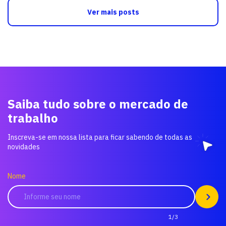
Ver mais posts
Saiba tudo sobre o mercado de
trabalho
Inscreva-se em nossa lista para ficar sabendo de todas as
novidades
Nome
1/3