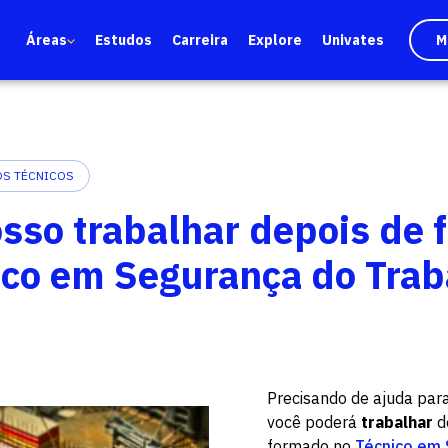
Áreas
Estudos
Carreira
Explore
Univates
M
S TÉCNICOS
sso trabalhar depois de
ico em Segurança do Trab
Precisando de ajuda par
você poderá
trabalhar
d
formado no
Técnico em