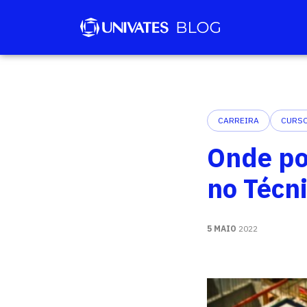
CARREIRA
CURSO
Onde po
no Técn
5 MAIO
2022