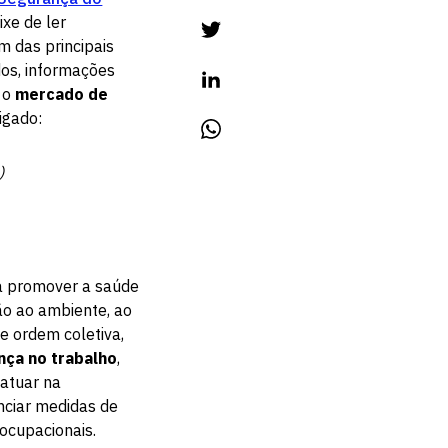
ixe de ler
ém das principais
dos, informações
 o
mercado de
ligado:
)
ra promover a saúde
ão ao ambiente, ao
e ordem coletiva,
nça no trabalho
,
 atuar na
nciar medidas de
ocupacionais.