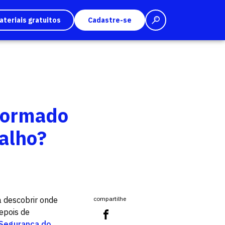
ateriais gratuitos
Cadastre-se
 formado
alho?
a descobrir onde
compartilhe
epois de
 Segurança do