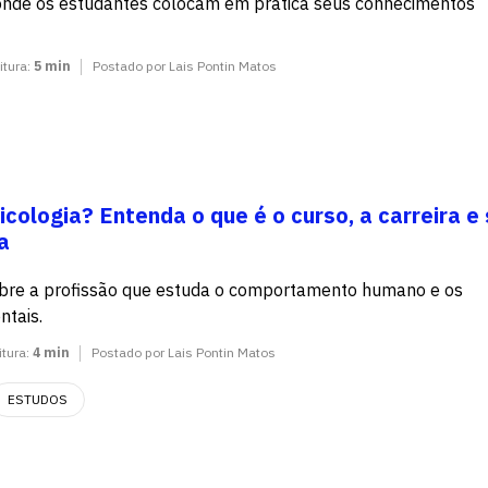
onde os estudantes colocam em prática seus conhecimentos
itura:
5 min
Postado por Lais Pontin Matos
icologia? Entenda o que é o curso, a carreira e
a
obre a profissão que estuda o comportamento humano e os
ntais.
itura:
4 min
Postado por Lais Pontin Matos
ESTUDOS