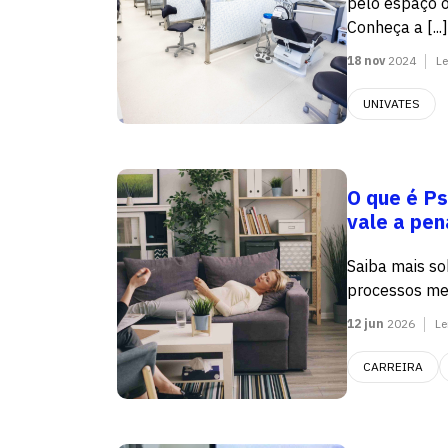
pelo espaço 
Conheça a [...]
18 nov
2024
Le
UNIVATES
O que é Ps
vale a pen
Saiba mais s
processos me
12 jun
2026
Le
CARREIRA