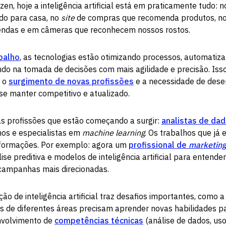
n, hoje a inteligência artificial está em praticamente tudo: 
do para casa, no
site
de compras que recomenda produtos, no 
endas e em câmeras que reconhecem nossos rostos.
balho
, as tecnologias estão otimizando processos, automatiz
iando na tomada de decisões com mais agilidade e precisão. Iss
, o
surgimento de novas profissões
e a necessidade de dese
e manter competitivo e atualizado.
s profissões que estão começando a surgir:
analistas de da
mos e especialistas em
machine learning
. Os trabalhos que já 
formações. Por exemplo: agora um
profissional de
marketin
ise preditiva e modelos de inteligência artificial para enten
 campanhas mais direcionadas.
ão de inteligência artificial traz desafios importantes, como 
ais de diferentes áreas precisam aprender novas habilidades
nvolvimento de
competências técnicas
(análise de dados, us