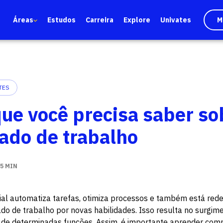
Áreas
Estudos
Carreira
Explore
Univates
M
TES
que você precisa saber so
ado de trabalho
5 MIN
icial automatiza tarefas, otimiza processos e também está rede
 de trabalho por novas habilidades. Isso resulta no surgim
 de determinadas funções. Assim, é importante aprender com