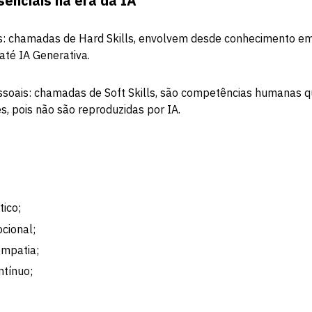
senciais na era da IA
as: chamadas de Hard Skills, envolvem desde conhecimento e
até IA Generativa.
ssoais: chamadas de Soft Skills, são competências humanas 
s, pois não são reproduzidas por IA.
ico;
ocional;
empatia;
ntínuo;