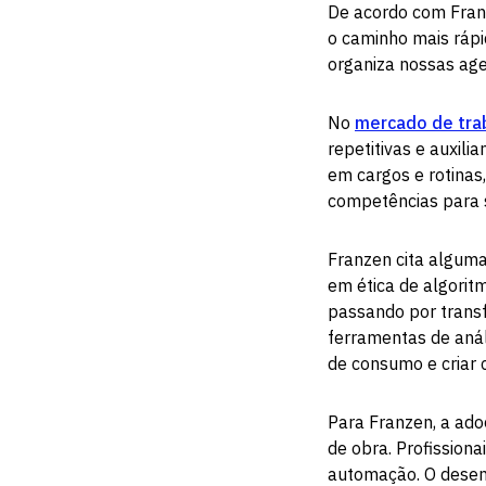
De acordo com Franze
o caminho mais rápi
organiza nossas ag
No
mercado de tra
repetitivas e auxil
em cargos e rotinas
competências para s
Franzen cita alguma
em ética de algorit
passando por trans
ferramentas de anál
de consumo e criar
Para Franzen, a adoç
de obra. Profission
automação. O dese