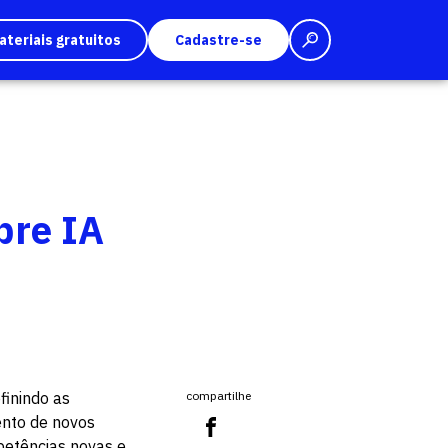
ateriais gratuitos
Cadastre-se
bre IA
finindo as
compartilhe
ento de novos
petências novas e