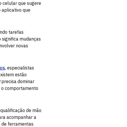
no celular que sugere
aplicativo que
ando tarefas
o significa mudanças
nvolver novas
dos
, especialistas
existem estão
g
precisa dominar
der o comportamento
a qualificação de mão
 para acompanhar a
o de ferramentas