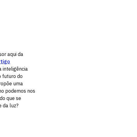
sor aqui da
rtigo
 inteligência
o futuro do
 propõe uma
omo podemos nos
do que se
e da luz?