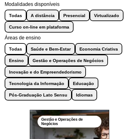
Modalidades disponíveis
Todas
A distância
Presencial
Virtualizado
Curso on-line em plataforma
Áreas de ensino
Todas
Saúde e Bem-Estar
Economia Criativa
Ensino
Gestão e Operações de Negócios
Inovação e do Empreendedorismo
Tecnologia da Informação
Educação
Pós-Graduação Lato Sensu
Idiomas
Gestão e Operações de
Negócios