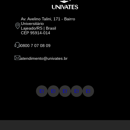
Av. Avelino Talini, 171 - Bairro
Universitário
Lajeado/RS | Brasil
CEP 95914-014
0800 7 07 08 09
atendimento@univates.br
E!
E!
E!
E!
E!