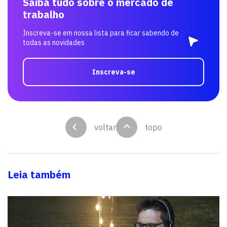
Saiba tudo sobre o mercado de
trabalho
Inscreva-se em nossa lista para ficar sabendo de
todas as novidades
Inscreva-se
voltar
topo
Leia também