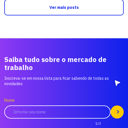
Ver mais posts
Saiba tudo sobre o mercado de
trabalho
Inscreva-se em nossa lista para ficar sabendo de todas as
novidades
Nome
1/3