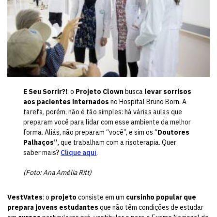
E Seu Sorrir?!
: o
Projeto Clown
busca
levar sorrisos
aos pacientes internados
no Hospital Bruno Born. A
tarefa, porém, não é tão simples: há várias aulas que
preparam você para lidar com esse ambiente da melhor
forma. Aliás, não preparam “você”, e sim os “
Doutores
Palhaços”
, que trabalham com a risoterapia. Quer
saber mais?
Clique aqui
.
(Foto: Ana Amélia Ritt)
VestVates
: o
projeto
consiste em um
cursinho popular que
prepara jovens estudantes
que não têm condições de estudar