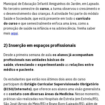
Municipal de Educação Infantil Amiguinhos do Jardim, em Lajeado.
No terceiro semestre do
curso
, a turma observou o crescimento e
o desenvolvimento das crianças. A atividade fez parte do módulo
Saúde e Sociedade, que está presente em todo o
currículo
do
curso
e que semestralmente enfoca uma área, como a
promoção de saúde na infância e na adolescência. Venha saber
mais
aqui
.
2) Inserção em espaços profissionais
Desde a primeira semana de aula
os alunos já acompanham
profissionais nas unidades básicas de
saúde
,
vivenciando
e
experimentando
as
relações entre
médico e paciente
.
Os estudantes que estão nos últimos dois anos do curso
participam do
Estágio Curricular Supervisionado Obrigatório
(ECSO/Internato)
, que oferece aos alunos uma visão generalista
e o
contato com diversas áreas da Medicina
. Nesse momento,
práticas são realizadas nos Hospitais de Estrela (em Estrela/RS),
São José (Arroio do Meio/RS) e Bruno Born (Lajeado/RS), além de