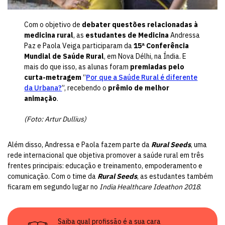
Com o objetivo de
debater questões relacionadas à
medicina rural
, as
estudantes de Medicina
Andressa
Paz e Paola Veiga participaram da
15ª Conferência
Mundial de Saúde Rural
, em Nova Délhi, na Índia. E
mais do que isso, as alunas foram
premiadas pelo
curta-metragem
“
Por que a Saúde Rural é diferente
da Urbana?
”, recebendo o
prêmio de melhor
animação
.
(Foto: Artur Dullius)
Além disso, Andressa e Paola fazem parte da
Rural
Seeds
, uma
rede internacional que objetiva promover a saúde rural em três
frentes principais: educação e treinamento, empoderamento e
comunicação. Com o time da
Rural
Seeds
, as estudantes também
ficaram em segundo lugar no
India Healthcare Ideathon 2018
.
Saiba qual profissão é a sua cara