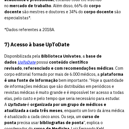
no
mercado de trabalho
. Além disso, 66% do
corpo
docente
são mestres e doutores e 34% do
corpo docente
são
especialistas*.
*Dados referentes a 2018A.
7) Acesso à base UpToDate
Disponibilizada pela
Biblioteca Univates
, a
base de
dados
UpToDate
possui
conteúdo científico
revisado
,
referenciado
e com recomendações médicas
. Com
corpo editorial formado por mais de 6.000 médicos, a
plataforma
é uma fonte de informação
bem importante. “Hoje a quantidade
de informações médicas que são distribuídas em periódicos e
revistas médicas é muito grande e é impossível ter acesso a todas
elas, pelo custo e pelo tempo que seria necessário para estudar.
A
UpToDate
é
organizada por um grupo de médicos e
atualizada a cada três meses
, enquanto um livro da área médica
é atualizado a cada cinco anos. Ou seja, um
curso de
ponta
precisa usar
bibliografias de ponta
”, explica o
coordenador do
curso de Medicina
, Luiz Fernando Kehl.