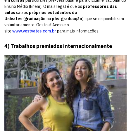
em
cursos
particulares pré-vestibular e para o Exame Nacional do
Ensino Médio (Enem). O mais legal é que os
professores das
aulas
são os
próprios estudantes da
Univates
(
graduação
ou
pós-graduação
), que se disponibilizam
voluntariamente. Gostou? Acesse o
site
www.vestvates.com.br
para mais informações.
4) Trabalhos premiados internacionalmente