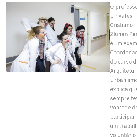
O profess
Univates
Cristiano
Zluhan Per
é um exem
Coordena
do curso d
Arquitetur
Urbanismo
explica qu
sempre te
vontade d
participar
um trabal
voluntário