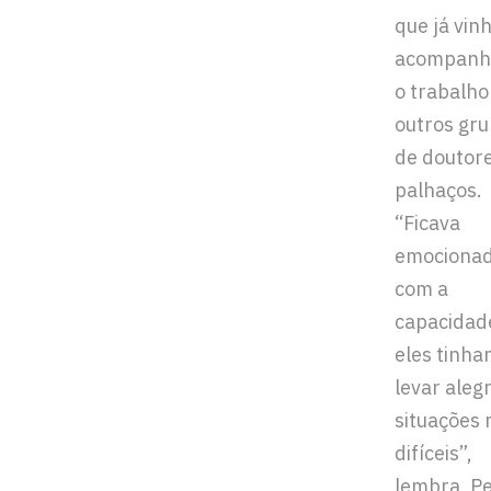
que já vin
acompanh
o trabalho
outros gr
de doutor
palhaços.
“Ficava
emociona
com a
capacidad
eles tinha
levar alegr
situações 
difíceis”,
lembra. Pe