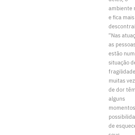
ambiente
e fica mais
descontra
“Nas atua
as pessoa
estão num
situação d
fragilidade
muitas ve
de dor tê
alguns
momentos
possibilid
de esquec
seus