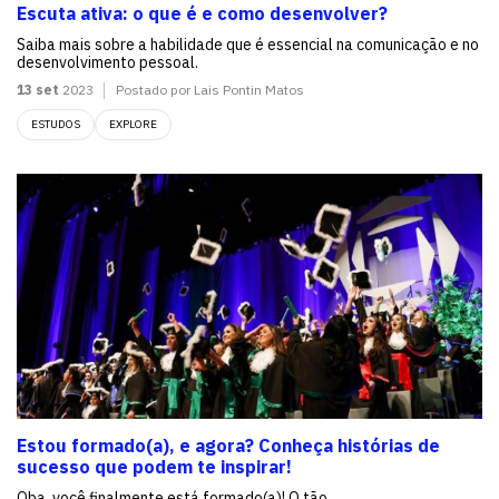
Escuta ativa: o que é e como desenvolver?
Saiba mais sobre a habilidade que é essencial na comunicação e no
desenvolvimento pessoal.
13 set
2023
Postado por Lais Pontin Matos
ESTUDOS
EXPLORE
Estou formado(a), e agora? Conheça histórias de
sucesso que podem te inspirar!
Oba, você finalmente está formado(a)! O tão