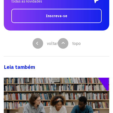
todas as novidades
Inscreva-se
voltar
topo
Leia também