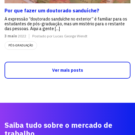
Por que fazer um doutorado sanduíche?
A expressão “doutorado sanduíche no exterior” é familiar para os
estudantes de pós-graduação, mas um mistério para o restante
das pessoas. Aqui a gente [...]
3 maio
2022
Postado por Lucas George Wendt
PÓS-GRADUAÇÃO
Ver mais posts
Saiba tudo sobre o mercado de
trabalho