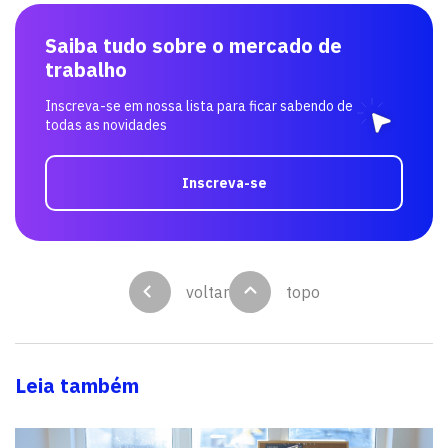
Saiba tudo sobre o mercado de
trabalho
Inscreva-se em nossa lista para ficar sabendo de
todas as novidades
Inscreva-se
voltar
topo
Leia também