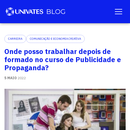
CARREIRA
COMUNICAÇÃO E ECONOMIA CRIATIVA
Onde posso trabalhar depois de
formado no curso de Publicidade e
Propaganda?
5 MAIO
2022