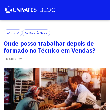
CARREIRA
CURSOS TÉCNICOS
Onde posso trabalhar depois de
formado no Técnico em Vendas?
5 MAIO
2022