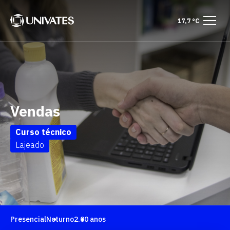
17,7 °C
Vendas
Curso técnico
Lajeado
Presencial
Noturno
2.00 anos