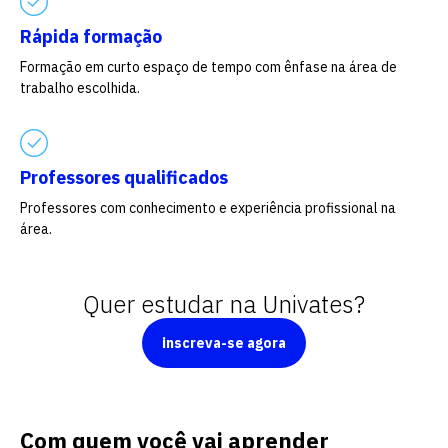
Escolha a vaga que você
Rápida formação
quer concorrer:
Formação em curto espaço de tempo com ênfase na área de
trabalho escolhida.
vagas para início de curso
Professores qualificados
vagas a partir do 2º ano de curso
Professores com conhecimento e experiência profissional na
área.
Quer estudar na Univates?
inscreva-se agora
Com quem você vai aprender