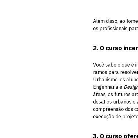
Além disso, ao fome
os profissionais p
2.
O curso ince
Você sabe o que é i
ramos para resolver
Urbanismo, os aluno
Engenharia e
Desig
áreas, os futuros a
desafios urbanos e 
compreensão dos con
execução de projeto
3.
O curso ofer