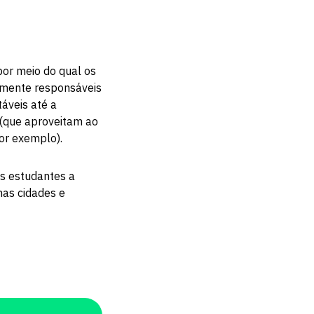
por meio do qual os
amente responsáveis
táveis até a
 (que aproveitam ao
por exemplo).
os estudantes a
nas cidades e