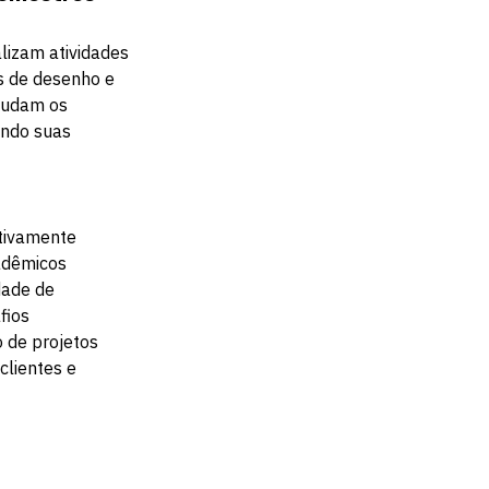
lizam atividades
os de desenho e
ajudam os
endo suas
ativamente
cadêmicos
dade de
fios
 de projetos
clientes e