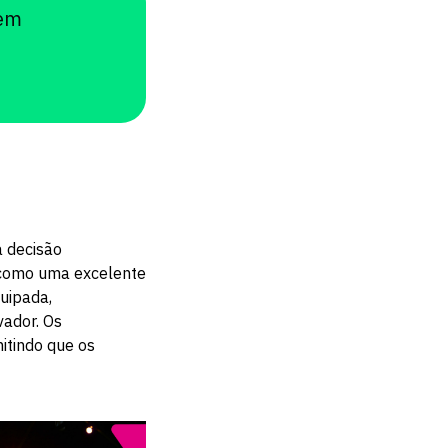
 em
 decisão
a como uma excelente
uipada,
ador. Os
itindo que os