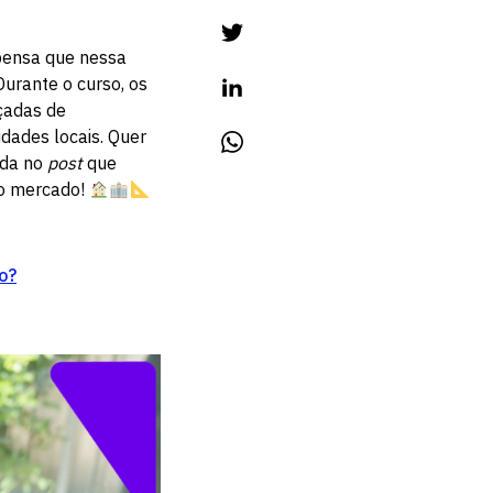
pensa que nessa
urante o curso, os
çadas de
dades locais. Quer
ada no
post
que
do mercado!
o?