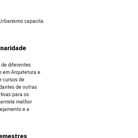
 Urbanismo capacita
inaridade
 de diferentes
o em Arquitetura e
e cursos de
dantes de outras
tivas para os
 permite melhor
nejamento e a
semestres