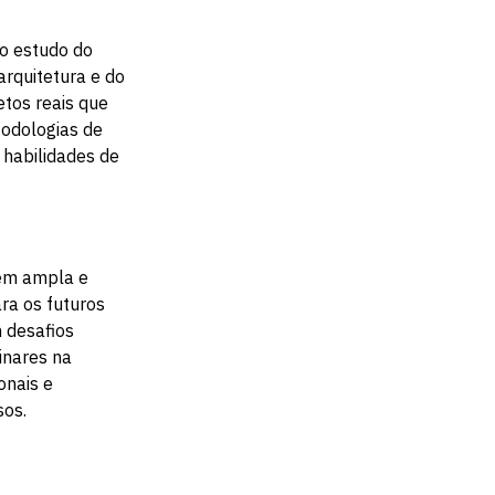
ao estudo do
arquitetura e do
etos reais que
odologias de
 habilidades de
em ampla e
ra os futuros
m desafios
inares na
onais e
sos.