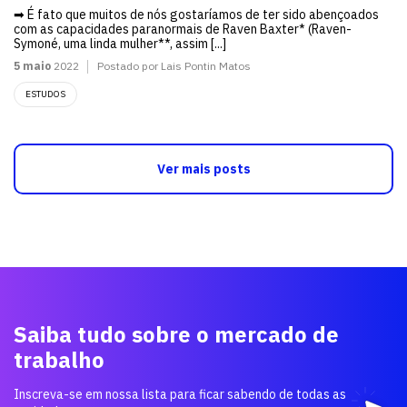
➡ É fato que muitos de nós gostaríamos de ter sido abençoados
com as capacidades paranormais de Raven Baxter* (Raven-
Symoné, uma linda mulher**, assim [...]
5 maio
2022
Postado por Lais Pontin Matos
ESTUDOS
Ver mais posts
Saiba tudo sobre o mercado de
trabalho
Inscreva-se em nossa lista para ficar sabendo de todas as