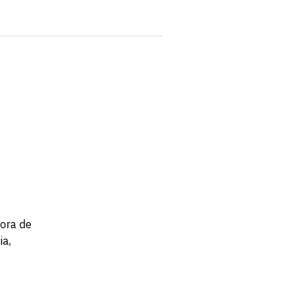
hora de
ia,