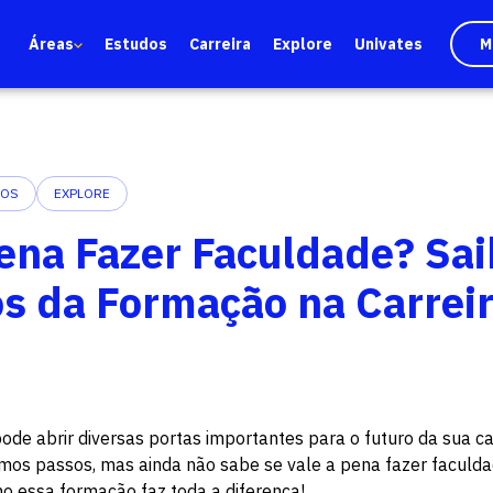
Áreas
Estudos
Carreira
Explore
Univates
M
DOS
EXPLORE
Pena Fazer Faculdade? Sai
s da Formação na Carrei
ode abrir diversas portas importantes para o futuro da sua car
mos passos, mas ainda não sabe se vale a pena fazer faculda
mo essa formação faz toda a diferença!