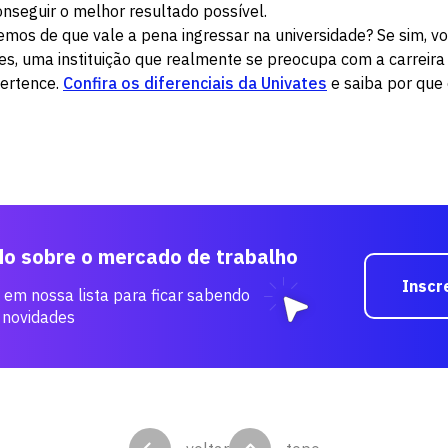
onseguir o melhor resultado possível.
emos de que vale a pena ingressar na universidade? Se sim, v
es, uma instituição que realmente se preocupa com a carreira
ertence.
Confira os diferenciais da Univates
e saiba por que 
do sobre o mercado de trabalho
Inscr
 em nossa lista para ficar sabendo
 novidades