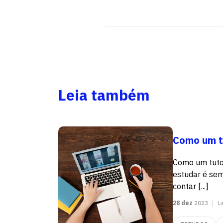
Leia também
Como um t
Como um tutor
estudar é sem
contar [...]
28 dez
2023
L