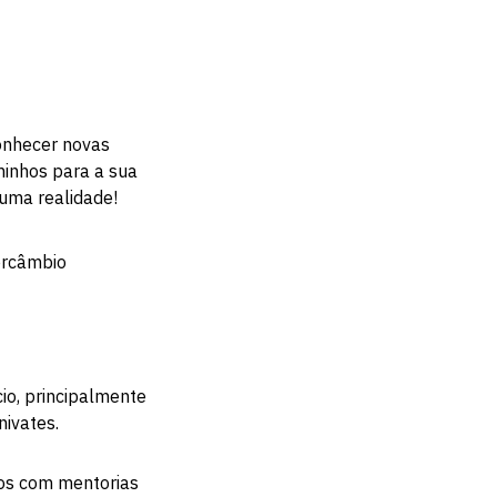
onhecer novas
minhos para a sua
 uma realidade!
ercâmbio
io, principalmente
nivates.
tos com mentorias