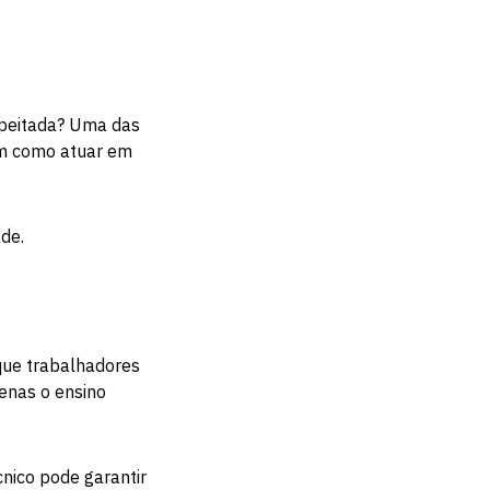
espeitada? Uma das
em como atuar em
de.
que trabalhadores
enas o ensino
nico pode garantir