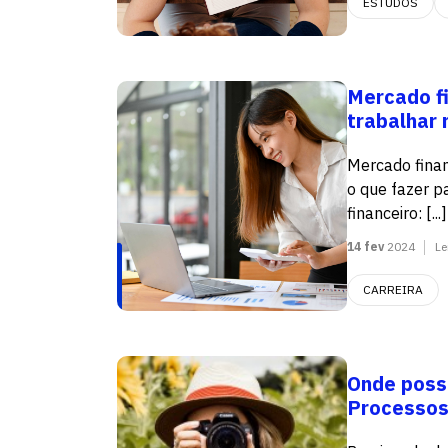
ESTUDOS
Mercado fi
trabalhar 
Mercado finan
o que fazer p
financeiro: [...]
14 fev
2024
Le
CARREIRA
Onde poss
Processos