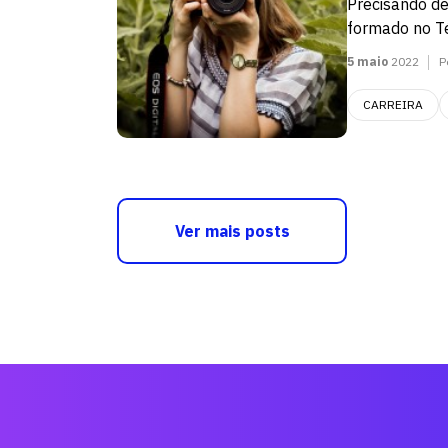
Precisando de
formado no Té
5 maio
2022
P
CARREIRA
Ver mais posts