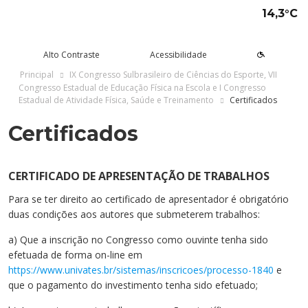
14,3°C
Alto Contraste
Acessibilidade
Principal
IX Congresso Sulbrasileiro de Ciências do Esporte, VII
Congresso Estadual de Educação Física na Escola e I Congresso
Estadual de Atividade Física, Saúde e Treinamento
Certificados
tude aqui
rsos
Univates
squisa e Inovação
tensão
ltura e Lazer
rviços
voltar
voltar
voltar
voltar
voltar
voltar
voltar
Certificados
Formas de ingresso
Graduação Presencial
Institucional
Pesquisa
Programas e Projetos de
Teatro Univates
Alunos
Extensão
Vestibular
Graduação a Distância - EAD
A Mantenedora
Tecnovates
Vocal Univates
Comunidade
CERTIFICADO DE APRESENTAÇÃO DE TRABALHOS
Cursos Abertos à Comunidade
Para se ter direito ao certificado de apresentador é obrigatório
Financiamentos e bolsas
Técnicos
Tour Virtual
Portal da Inovação
Biblioteca
Diplomados
duas condições aos autores que submeterem trabalhos:
Assessoria Pedagógica Externa
Por que a Univates?
Mestrados e Doutorados
Avaliação Institucional
Incubadora Tecnológica da
Esporte e Saúde
Empresas
a) Que a inscrição no Congresso como ouvinte tenha sido
Univates - Inovates
efetuada de forma on-line em
Visitas guiadas
Especializações/MBA
Localização
Eventos
Plataforma de Carreiras
https://www.univates.br/sistemas/inscricoes/processo-1840
e
Blog Univates
Cursos Crie
Internacional
Atividades Culturais
+Ação
que o pagamento do investimento tenha sido efetuado;