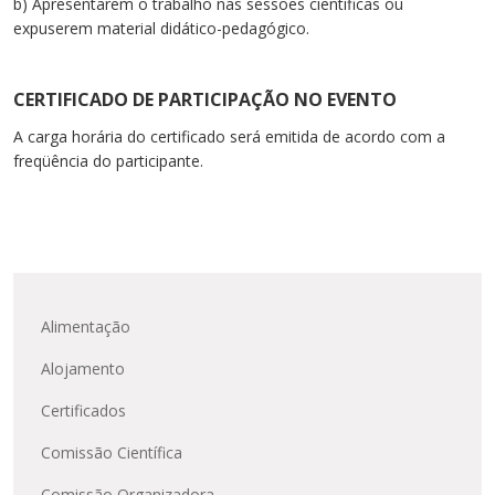
b) Apresentarem o trabalho nas sessões científicas ou
Cursos de Idiomas
Diplomados
Univates & Você - Comunidade
Escolas
expuserem material didático-pedagógico.
Residências Médicas
Trabalhe Conosco
Orquestra Gustavo Adolfo
Univates
CERTIFICADO DE PARTICIPAÇÃO NO EVENTO
A carga horária do certificado será emitida de acordo com a
freqüência do participante.
Alimentação
Alojamento
Certificados
Comissão Científica
Comissão Organizadora