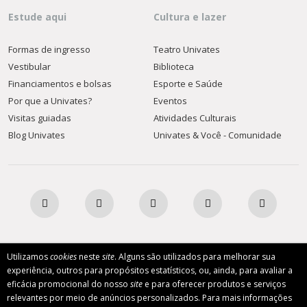
Estude aqui
Cultura e lazer
Formas de ingresso
Teatro Univates
Vestibular
Biblioteca
Financiamentos e bolsas
Esporte e Saúde
Por que a Univates?
Eventos
Visitas guiadas
Atividades Culturais
Blog Univates
Univates & Você - Comunidade
Utilizamos
cookies
neste
site
. Alguns são utilizados para melhorar sua
AFILIADA:
experiência, outros para propósitos estatísticos, ou, ainda, para avaliar a
eficácia promocional do nosso
site
e para oferecer produtos e serviços
relevantes por meio de anúncios personalizados. Para mais informações
Instituição de Ensino Superior Comunitária