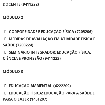
Cursos de Idiomas
Diplomados
Univates & Você - Comunidade
Escolas
DOCENTE (9411222)
Residências Médicas
Trabalhe Conosco
Orquestra Gustavo Adolfo
Univates
MÓDULO
2
CORPOREIDADE E EDUCAÇÃO FÍSICA (7205206)
MEDIDAS DE AVALIAÇÃO EM ATIVIDADE FÍSICA E
SAÚDE (7203224)
SEMINÁRIO INTEGRADOR: EDUCAÇÃO FÍSICA,
CIÊNCIA E PROFISSÃO (9411223)
MÓDULO
3
EDUCAÇÃO AMBIENTAL (4222209)
EDUCAÇÃO FÍSICA: EDUCAÇÃO PARA A SAÚDE E
PARA O LAZER (1451207)