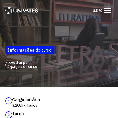
8,5 °C
Letras
Informações
do curso
voltar
para
página do curso
Carga horária
3.200h - 4 anos
Turno