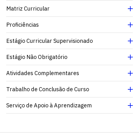
Matriz Curricular
Proficiências
Estágio Curricular Supervisionado
Estágio Não Obrigatório
Escolha a vaga que você
Atividades Complementares
quer concorrer:
Trabalho de Conclusão de Curso
vagas para início de curso
Serviço de Apoio à Aprendizagem
vagas a partir do 2º ano de curso