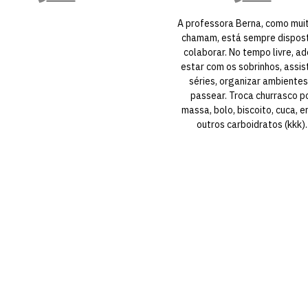
A professora Berna, como mui
chamam, está sempre dispos
colaborar. No tempo livre, ad
estar com os sobrinhos, assist
séries, organizar ambientes
passear. Troca churrasco p
massa, bolo, biscoito, cuca, e
outros carboidratos (kkk).