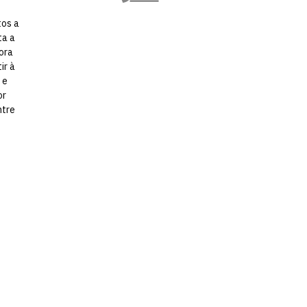
tos a
ta a
ora
ir à
 e
or
ntre