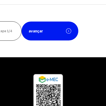
avançar
tapa 1/4