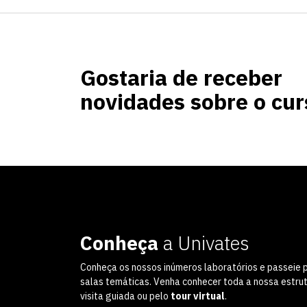
Gostaria de receber
novidades sobre o cur
Conheça
a Univates
Conheça os nossos inúmeros laboratórios e passeie 
salas temáticas. Venha conhecer toda a nossa estru
visita guiada ou pelo
tour virtual
.