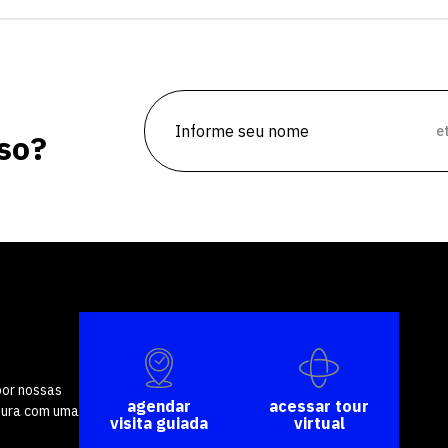
e
so?
por nossas
agendar
acessar tour
tura com uma
visita guiada
virtual