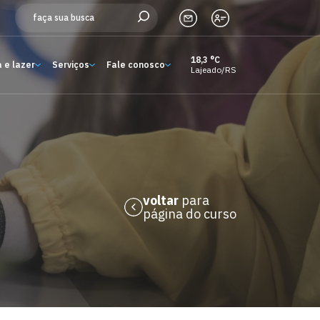
18,3 °C
 e lazer
Serviços
Fale conosco
Lajeado/RS
Estude aqui
Ensino
A Univates
Pesquisa e Inovação
voltar
para
página do curso
Extensão
Cultura e lazer
Serviços