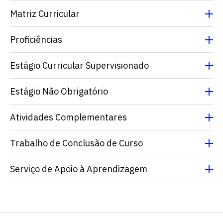
Matriz Curricular
Proficiências
Estágio Curricular Supervisionado
Estágio Não Obrigatório
Escolha a vaga que você
Atividades Complementares
quer concorrer:
Trabalho de Conclusão de Curso
vagas para início de curso
Serviço de Apoio à Aprendizagem
vagas a partir do 2º ano de curso