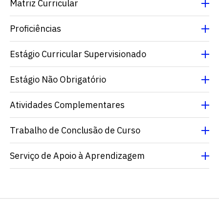
Matriz Curricular
Proficiências
Estágio Curricular Supervisionado
Estágio Não Obrigatório
Escolha a vaga que você
Atividades Complementares
quer concorrer:
Trabalho de Conclusão de Curso
Serviço de Apoio à Aprendizagem
vagas para início de curso
vagas a partir do 2º ano de curso