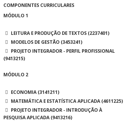
Cursos de Idiomas
Diplomados
Univates & Você - Comunidade
Escolas
COMPONENTES CURRICULARES
Residências Médicas
Trabalhe Conosco
Orquestra Gustavo Adolfo
MÓDULO
1
Univates
LEITURA E PRODUÇÃO DE TEXTOS (2237401)
MODELOS DE GESTÃO (3453241)
PROJETO INTEGRADOR - PERFIL PROFISSIONAL
(9413215)
MÓDULO
2
ECONOMIA (3141211)
MATEMÁTICA E ESTATÍSTICA APLICADA (4611225)
PROJETO INTEGRADOR - INTRODUÇÃO À
PESQUISA APLICADA (9413216)