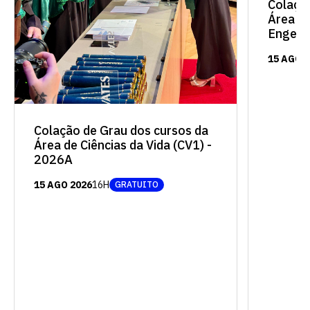
quer concorrer:
Colaçã
Área de
Engenh
vagas para início de curso
15 AGO 
vagas a partir do 2º ano de curso
Colação de Grau dos cursos da
Área de Ciências da Vida (CV1) -
2026A
15 AGO 2026
16H
GRATUITO