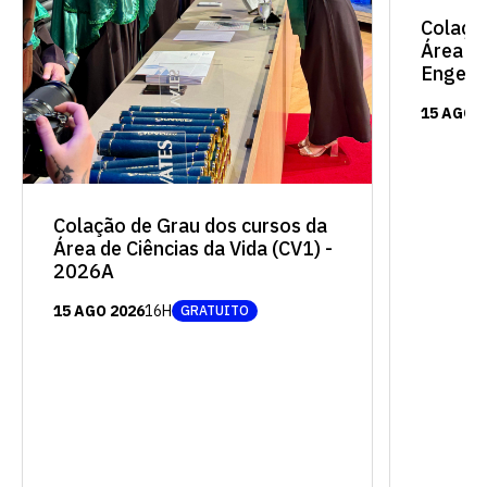
Colaçã
Área de
Engenh
15 AGO 
Colação de Grau dos cursos da
Área de Ciências da Vida (CV1) -
2026A
15 AGO 2026
16H
GRATUITO