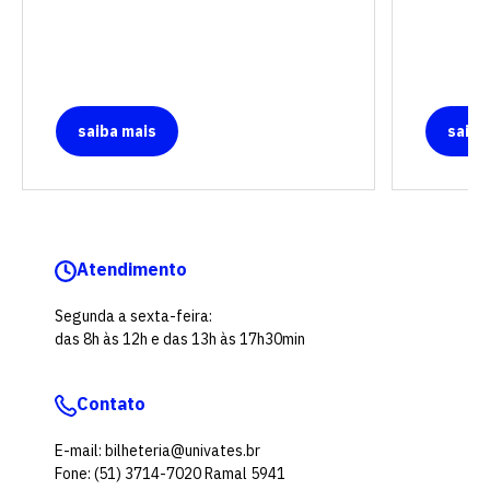
saiba mais
saiba
Atendimento
Segunda a sexta-feira:
das 8h às 12h e das 13h às 17h30min
Contato
E-mail: bilheteria@univates.br
Fone: (51) 3714-7020 Ramal 5941