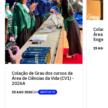
Colaçã
Área de
Engenh
15 AGO 
Colação de Grau dos cursos da
Área de Ciências da Vida (CV1) -
2026A
15 AGO 2026
16H
GRATUITO