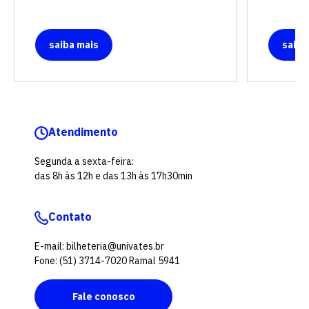
saiba mais
saiba
Atendimento
Segunda a sexta-feira:
das 8h às 12h e das 13h às 17h30min
Contato
E-mail: bilheteria@univates.br
Fone: (51) 3714-7020 Ramal 5941
Fale conosco