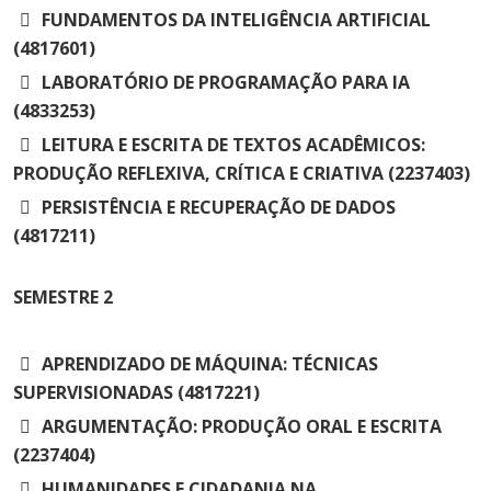
Cursos de Idiomas
Diplomados
Univates & Você - Comunidade
Escolas
FUNDAMENTOS DA INTELIGÊNCIA ARTIFICIAL
(4817601)
Residências Médicas
Trabalhe Conosco
Orquestra Gustavo Adolfo
Univates
LABORATÓRIO DE PROGRAMAÇÃO PARA IA
(4833253)
LEITURA E ESCRITA DE TEXTOS ACADÊMICOS:
PRODUÇÃO REFLEXIVA, CRÍTICA E CRIATIVA (2237403)
PERSISTÊNCIA E RECUPERAÇÃO DE DADOS
(4817211)
SEMESTRE
2
APRENDIZADO DE MÁQUINA: TÉCNICAS
SUPERVISIONADAS (4817221)
ARGUMENTAÇÃO: PRODUÇÃO ORAL E ESCRITA
(2237404)
HUMANIDADES E CIDADANIA NA