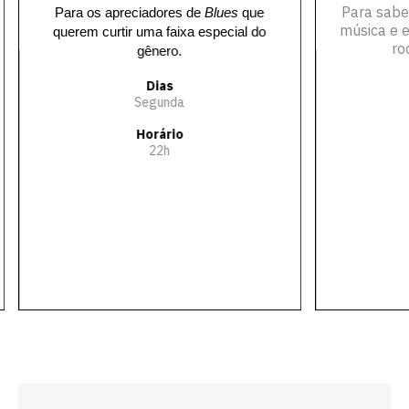
Para sabe
Para os apreciadores de
Blues
que
música e e
querem curtir uma faixa especial do
ro
gênero.
Dias
Segunda
Horário
22h