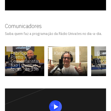
Comunicadores
Saiba quem faz a programação da Rádio Univates no dia-a-dia.
Fabrício
Kleiton Ramil
Luana
Pretto
Lerme
Comentaristas
Becchi
fixo | quintas-
feiras - às 13h
Escolha a vaga que você quer
concorrer:
vagas para início de curso
vagas a partir do 2º ano de curso