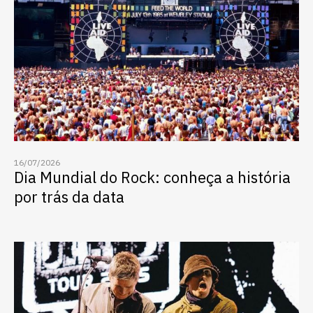
Escolha a vaga que você
16/07/2026
quer concorrer:
Dia Mundial do Rock: conheça a história
por trás da data
vagas para início de curso
vagas a partir do 2º ano de curso