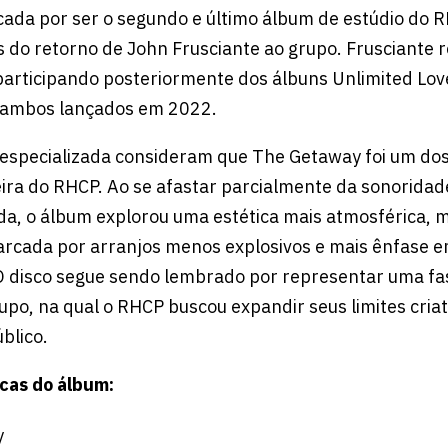
cada por ser o segundo e último álbum de estúdio do
s do retorno de John Frusciante ao grupo. Frusciante 
articipando posteriormente dos álbuns Unlimited Love
 ambos lançados em 2022.
ca especializada consideram que The Getaway foi um do
ira do RHCP. Ao se afastar parcialmente da sonoridad
a, o álbum explorou uma estética mais atmosférica, m
rcada por arranjos menos explosivos e mais ênfase e
O disco segue sendo lembrado por representar uma fas
upo, na qual o RHCP buscou expandir seus limites criat
blico.
cas do álbum:
y