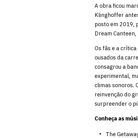
A obra ficou mar
Klinghoffer ante
posto em 2019, p
Dream Canteen,
Os fãs e a críti
ousados da carre
consagrou a band
experimental, ma
climas sonoros. 
reinvenção do gr
surpreender o pú
Conheça as músi
The Getawa