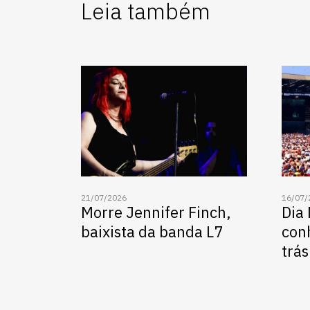
Leia também
21/07/2026
16/07/
Morre Jennifer Finch,
Dia
baixista da banda L7
conh
trás