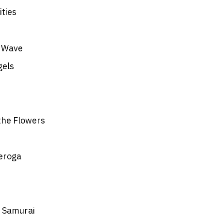
ties
d
 Wave
gels
the Flowers
Escolha a vaga que você
eroga
quer concorrer:
 Samurai