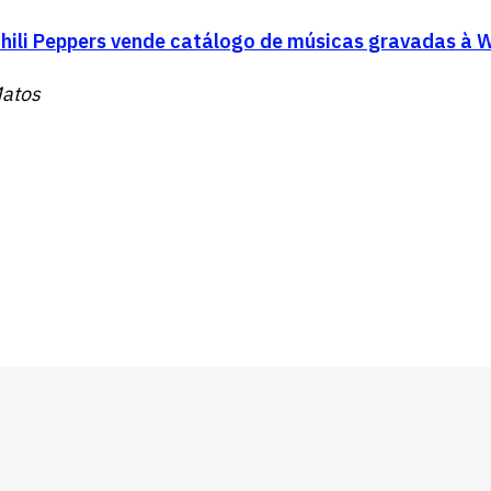
vagas para início de curso
hili Peppers vende catálogo de músicas gravadas à 
vagas a partir do 2º ano de curso
Matos