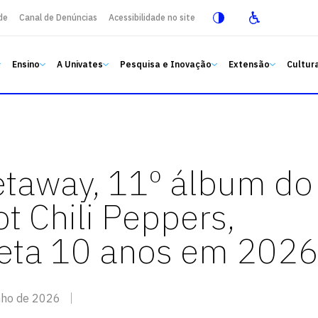
de
Canal de Denúncias
Acessibilidade no site
Ensino
A Univates
Pesquisa e Inovação
Extensão
Cultura
taway, 11º álbum do
t Chili Peppers,
eta 10 anos em 202
nho de 2026