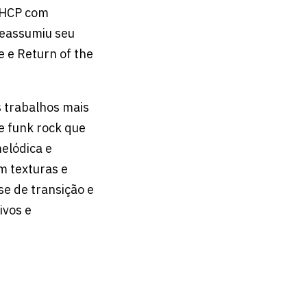
 RHCP com
reassumiu seu
 e Return of the
s trabalhos mais
e funk rock que
elódica e
m texturas e
e de transição e
ivos e