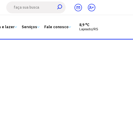
8,9 °C
 e lazer
Serviços
Fale conosco
Lajeado/RS
Estude aqui
Ensino
A Univates
Pesquisa e Inovação
Extensão
6
Cultura e lazer
Serviços