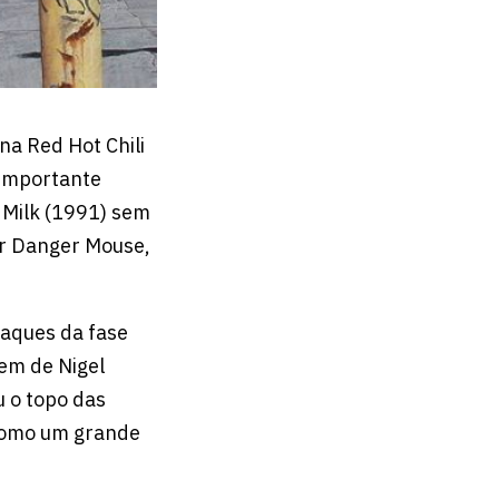
na Red Hot Chili
 importante
 Milk (1991) sem
or Danger Mouse,
aques da fase
em de Nigel
u o topo das
 como um grande