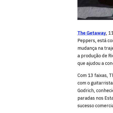
The Getaway
, 1
Peppers, está c
mudança na traje
a produção de Ri
que ajudou a con
Com 13 faixas, 
com o guitarrist
Godrich, conheci
paradas nos Est
sucesso comercia