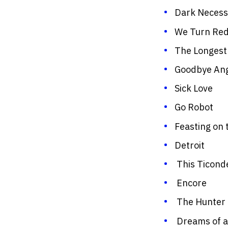
Dark Necessi
We Turn Re
The Longest
Goodbye An
Sick Love
Go Robot
Feasting on 
Detroit
This Ticond
Encore
The Hunter
Dreams of a