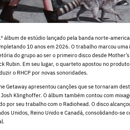
1º álbum de estúdio lançado pela banda norte-america
ompletando 10 anos em 2026. O trabalho marcou uma
tória do grupo ao ser o primeiro disco desde Mother’s
ck Rubin. Em seu lugar, o quarteto apostou no produt
duzir o RHCP por novas sonoridades.
The Getaway apresentou canções que se tornaram dest
a Josh Klinghoffer. O álbum também contou com mixag
do por seu trabalho com o Radiohead. O disco alcanço
ados Unidos, Reino Unido e Canadá, consolidando-se
l.