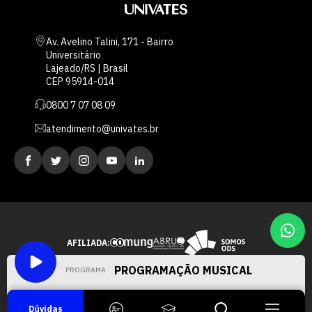
Av. Avelino Talini, 171 - Bairro
Universitário
Lajeado/RS | Brasil
CEP 95914-014
0800 7 07 08 09
atendimento@univates.br
AFILIADA:
Instituição de Ensino Superior Comunitária
PROGRAMAÇÃO MUSICAL
PROGRAMA
PLEBE RUDE - JOHNNY VAI A GUERRA (O CONCRETO JÁ
RACHOU, 1985)
Dúvidas