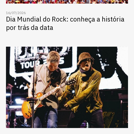
vagas para início de curso
16/07/2026
vagas a partir do 2º ano de curso
Dia Mundial do Rock: conheça a história
por trás da data