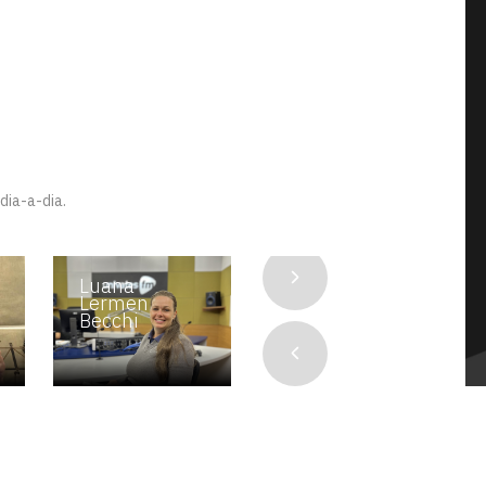
dia-a-dia.
Luana
Marcelo
Lermen
Petter
Becchi