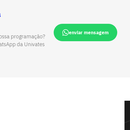
a
enviar mensagem
ossa programação?
tsApp da Univates