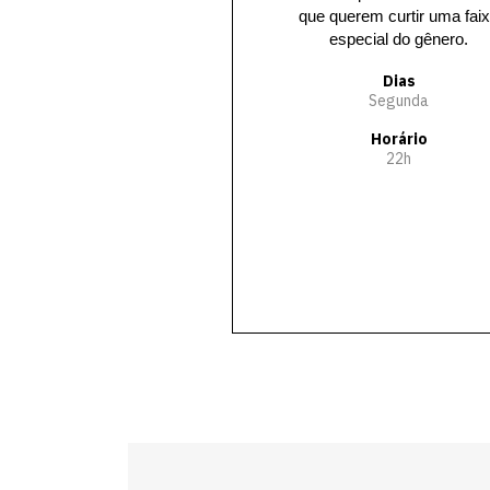
ão. Notícias do
que querem curtir uma fai
ederal (Poder
especial do gênero.
 Legislativo e
ciário)
Dias
Segunda
Dias
Horário
a a sexta
22h
rário
19h
sentação
Serviços