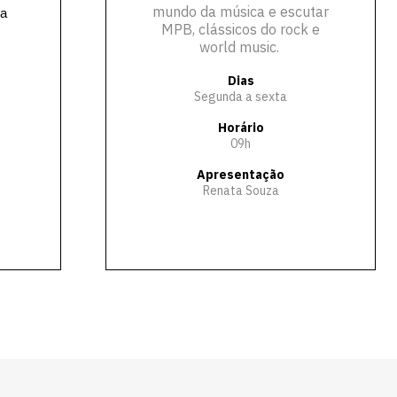
vagas para início de curso
mundo da música e escutar
xa
MPB, clássicos do rock e
world music.
vagas a partir do 2º ano de curso
Dias
Segunda a sexta
Horário
09h
Apresentação
Renata Souza