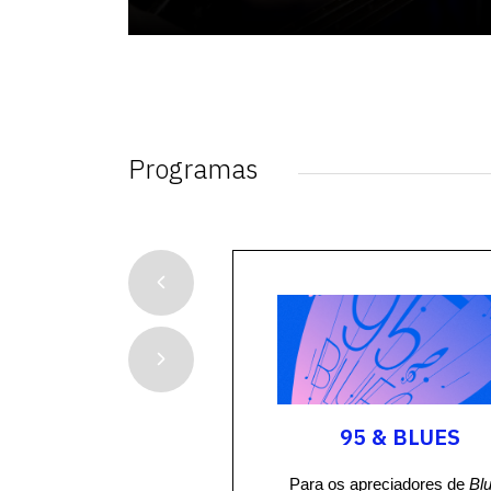
Programas
O BRASIL
95 & BLUES
 Empresa Brasil
Para os apreciadores de
Bl