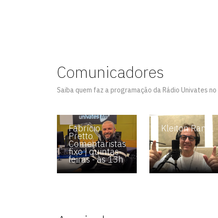
Comunicadores
Saiba quem faz a programação da Rádio Univates no 
Fabrício
Kleiton Ramil
inazzi
Pretto
Comentaristas
fixo | quintas-
feiras - às 13h