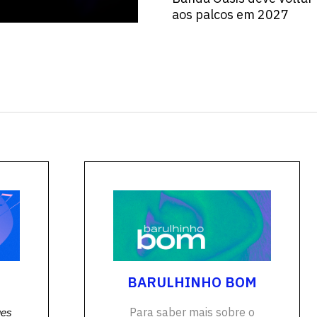
aos palcos em 2027
Escolha a vaga que você
quer concorrer:
BARULHINHO BOM
Para saber mais sobre o
ues