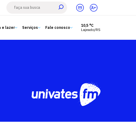
10,5 °C
 e lazer
Serviços
Fale conosco
Lajeado/RS
Estude aqui
Ensino
A Univates
Pesquisa e Inovação
Extensão
Cultura e lazer
Serviços