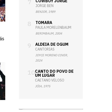
COWBOY JORGE
JORGE BEN
BENJOR, 1989
TOMARA
PAULA MORELENBAUM
BERIMBAUM, 2004
rás
ALDEIA DE OGUM
CANTORIAS
JOYCE MORENO COVER,
2024
CANTO DO POVO DE
UM LUGAR
CAETANO VELOSO
JÓIA, 1975