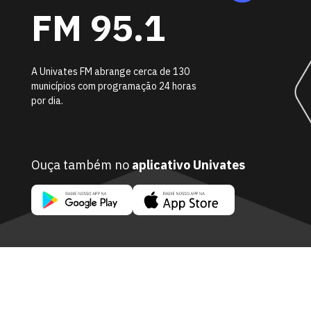
FM 95.1
A Univates FM abrange cerca de 130
municípios com programação 24 horas
por dia.
Ouça também no
aplicativo Univates
Murilo Rocha
Profa. Cíntia
Prof. M
Agostini
Dalmáz