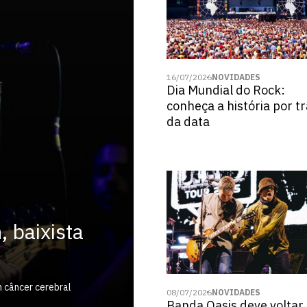
16/07/2026
NOVIDADES
Dia Mundial do Rock:
conheça a história por t
da data
, baixista
m câncer cerebral
08/07/2026
NOVIDADES
Banda Oasis deve voltar