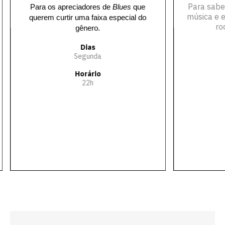
Para sabe
Para os apreciadores de
Blues
que
música e e
querem curtir uma faixa especial do
ro
gênero.
Dias
Segunda
Horário
22h