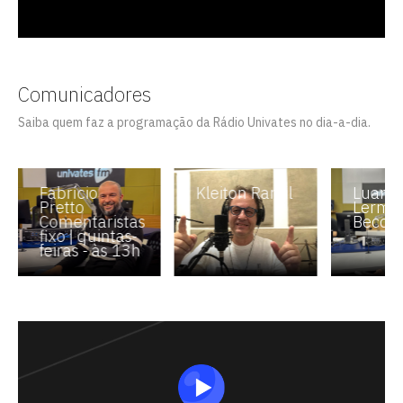
Comunicadores
Saiba quem faz a programação da Rádio Univates no dia-a-dia.
Fabrício
Kleiton Ramil
Luana
Pretto
Lerme
Comentaristas
Becchi
fixo | quintas-
feiras - às 13h
Escolha a vaga que você quer
concorrer:
vagas para início de curso
vagas a partir do 2º ano de curso