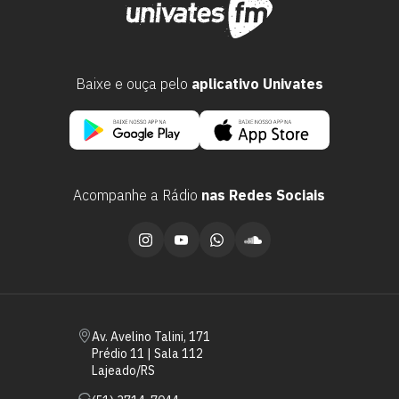
Baixe e ouça pelo
aplicativo Univates
Acompanhe a Rádio
nas Redes Sociais
Escolha a vaga que você
quer concorrer:
vagas para início de curso
Av. Avelino Talini, 171
Prédio 11 | Sala 112
vagas a partir do 2º ano de curso
Lajeado/RS