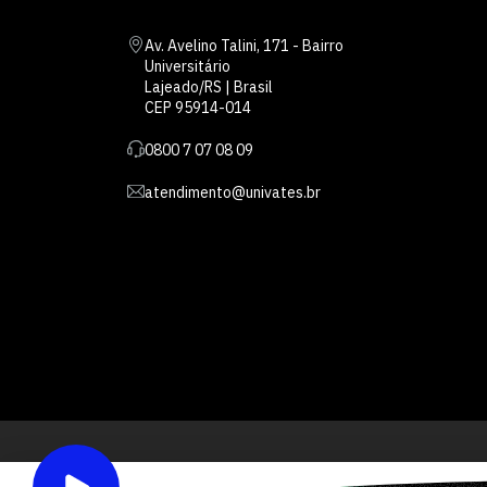
Av. Avelino Talini, 171 - Bairro
Universitário
Lajeado/RS | Brasil
CEP 95914-014
0800 7 07 08 09
atendimento@univates.br
Inst
AFILIADA: