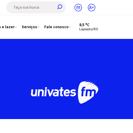
8,5 °C
 e lazer
Serviços
Fale conosco
Lajeado/RS
Estude aqui
Ensino
A Univates
Pesquisa e Inovação
Extensão
Cultura e lazer
Serviços