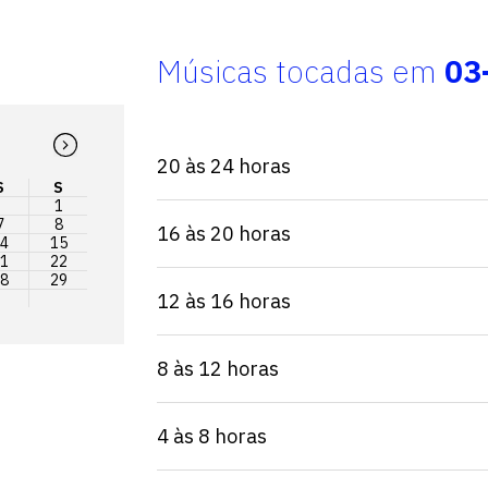
Músicas tocadas em
03
20 às 24 horas
S
S
1
7
8
16 às 20 horas
4
15
1
22
8
29
12 às 16 horas
8 às 12 horas
4 às 8 horas