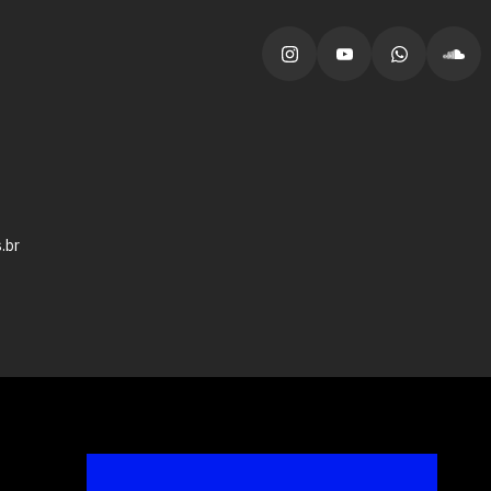
vagas para início de curso
vagas a partir do 2º ano de curso
.br