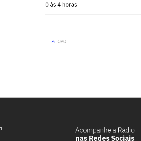
0 às 4 horas
TOPO
Escolha a vaga que você
quer concorrer:
Acompanhe a Rádio
71
nas Redes Sociais