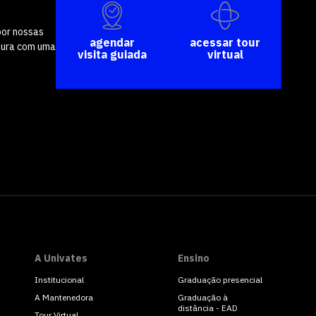
por nossas
agendar
acessar tour
tura com uma
visita guiada
virtual
A Univates
Ensino
Institucional
Graduação presencial
A Mantenedora
Graduação à
distância - EAD
Tour Virtual