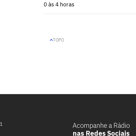
0 às 4 horas
TOPO
Escolha a vaga que você
quer concorrer:
Acompanhe a Rádio
71
nas Redes Sociais