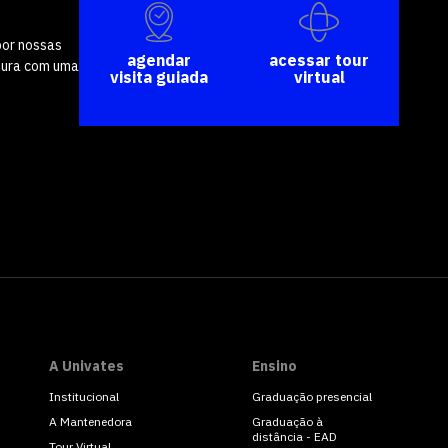
por nossas
agendar
acessar tour
tura com uma
visita guiada
virtual
A Univates
Ensino
Institucional
Graduação presencial
A Mantenedora
Graduação à
distância - EAD
Tour Virtual