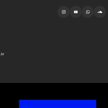
vagas para início de curso
vagas a partir do 2º ano de curso
.br