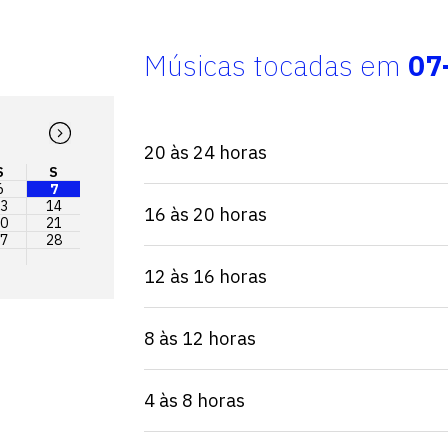
Músicas tocadas em
07
20 às 24 horas
S
S
6
7
3
14
16 às 20 horas
0
21
7
28
12 às 16 horas
8 às 12 horas
4 às 8 horas