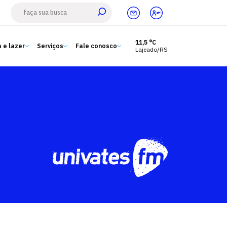
11,5 °C
 e lazer
Serviços
Fale conosco
Lajeado/RS
Estude aqui
Ensino
A Univates
Pesquisa e Inovação
Extensão
Cultura e lazer
Serviços