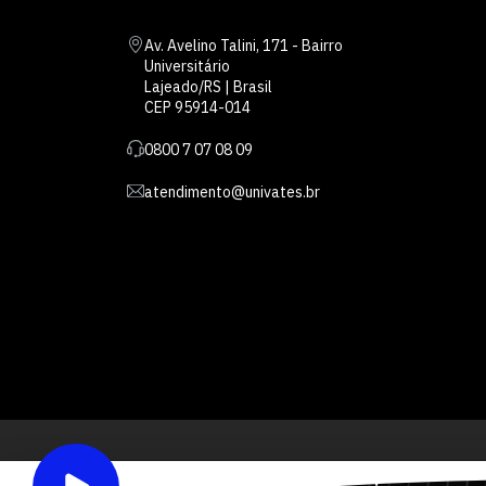
Av. Avelino Talini, 171 - Bairro
Universitário
Lajeado/RS | Brasil
CEP 95914-014
0800 7 07 08 09
atendimento@univates.br
Inst
AFILIADA: