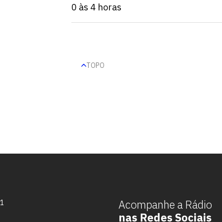
0 às 4 horas
TOPO
Escolha a vaga que você
quer concorrer:
Acompanhe a Rádio
71
nas Redes Sociais