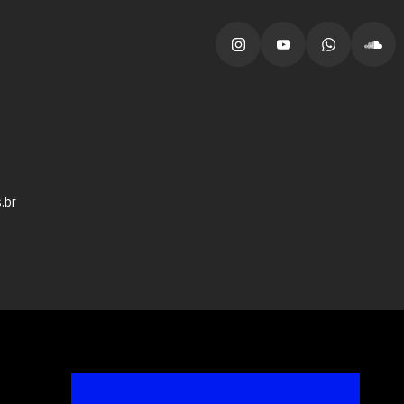
vagas para início de curso
vagas a partir do 2º ano de curso
.br