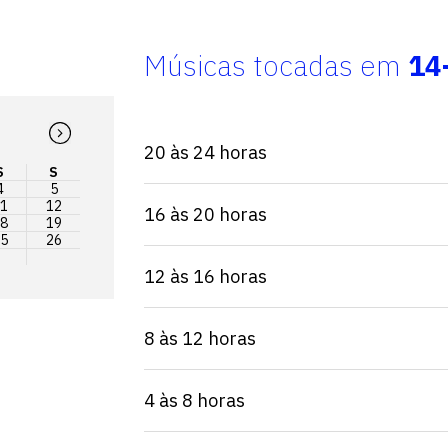
Músicas tocadas em
14
20 às 24 horas
S
S
4
5
1
12
16 às 20 horas
8
19
5
26
12 às 16 horas
8 às 12 horas
4 às 8 horas