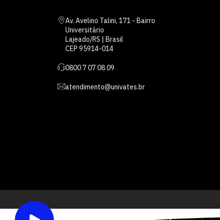
Av. Avelino Talini, 171 - Bairro
Universitário
Lajeado/RS | Brasil
CEP 95914-014
0800 7 07 08 09
atendimento@univates.br
Inst
AFILIADA: