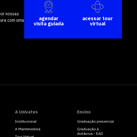
por nossas
agendar
acessar tour
tura com uma
visita guiada
virtual
A Univates
Ensino
Institucional
Graduação presencial
A Mantenedora
Graduação à
distância - EAD
Tour Virtual