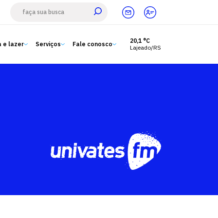
20,1 °C
 e lazer
Serviços
Fale conosco
Lajeado/RS
Estude aqui
Ensino
A Univates
Pesquisa e Inovação
Extensão
Cultura e lazer
Serviços